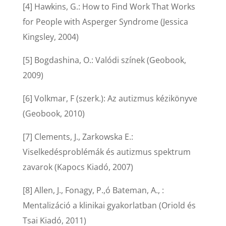
[4] Hawkins, G.: How to Find Work That Works
for People with Asperger Syndrome (Jessica
Kingsley, 2004)
[5] Bogdashina, O.: Valódi színek (Geobook,
2009)
[6] Volkmar, F (szerk.): Az autizmus kézikönyve
(Geobook, 2010)
[7] Clements, J., Zarkowska E.:
Viselkedésproblémák és autizmus spektrum
zavarok (Kapocs Kiadó, 2007)
[8] Allen, J., Fonagy, P.,ó Bateman, A., :
Mentalizáció a klinikai gyakorlatban (Oriold és
Tsai Kiadó, 2011)