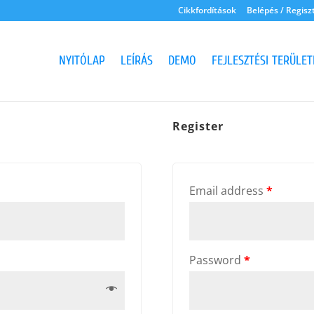
Cikkfordítások
Belépés / Regisz
NYITÓLAP
LEÍRÁS
DEMO
FEJLESZTÉSI TERÜLET
Register
Email address
*
Password
*