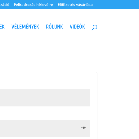
tráció
Feliratkozás hírlevélre
Előfizetés vásárlása
EK
VÉLEMÉNYEK
RÓLUNK
VIDEÓK